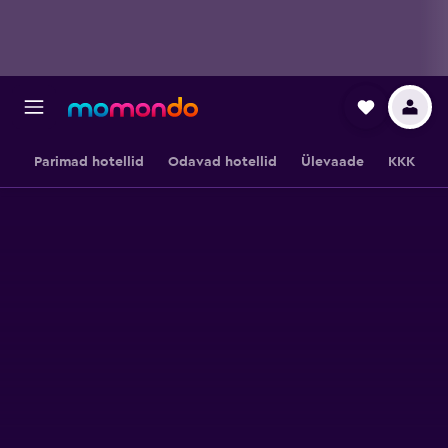
Parimad hotellid
Odavad hotellid
Ülevaade
KKK