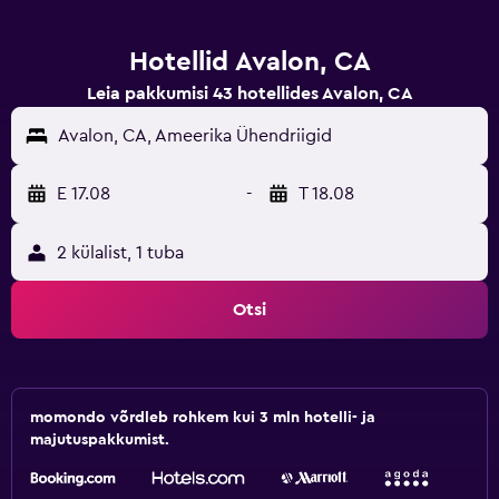
Hotellid Avalon, CA
Leia pakkumisi 43 hotellides Avalon, CA
Avalon, CA, Ameerika Ühendriigid
E 17.08
-
T 18.08
2 külalist, 1 tuba
Otsi
momondo võrdleb rohkem kui 3 mln hotelli- ja
majutuspakkumist.