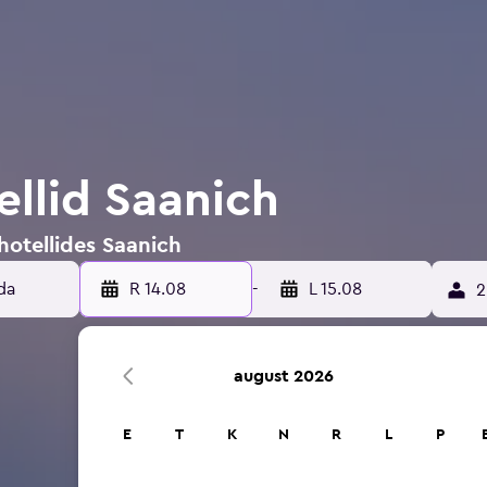
ellid Saanich
hotellides Saanich
R 14.08
-
L 15.08
2
august 2026
E
T
K
N
R
L
P