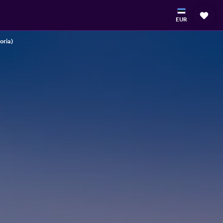
EUR
oria)