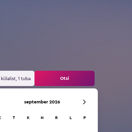
Otsi
 külalist, 1 tuba
september 2026
E
T
K
N
R
L
P