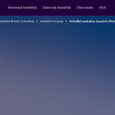
Parimad hotellid
Odavad hotellid
Ülevaade
KKK
otellid British Columbia
Hotellid Victoria
Hotellid asukohas Saanich (Vict