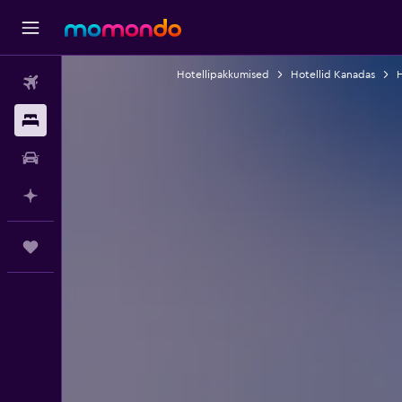
Hotellipakkumised
Hotellid Kanadas
H
Lennud
Majutus
Autorent
Planeeri AI-ga
Reisid