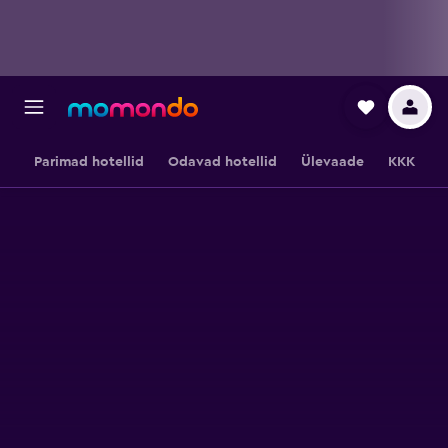
Parimad hotellid
Odavad hotellid
Ülevaade
KKK