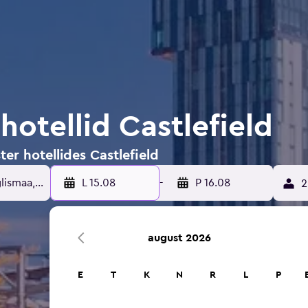
otellid Castlefield
er hotellides Castlefield
L 15.08
-
P 16.08
2
august 2026
E
T
K
N
R
L
P