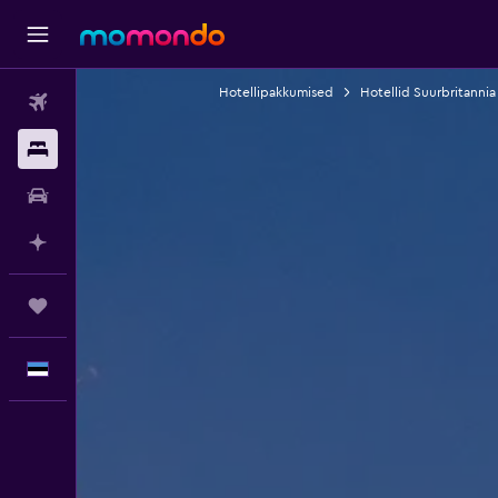
Hotellipakkumised
Hotellid Suurbritannia
Lennud
Majutus
Autorent
Planeeri AI-ga
Reisid
Eesti