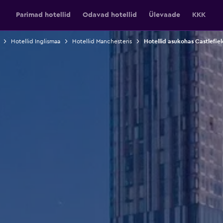
Parimad hotellid
Odavad hotellid
Ülevaade
KKK
Hotellid Inglismaa
Hotellid Manchesteris
Hotellid asukohas Castlefie