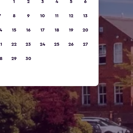
1
2
3
4
5
6
7
8
9
10
11
12
13
4
15
16
17
18
19
20
1
22
23
24
25
26
27
8
29
30