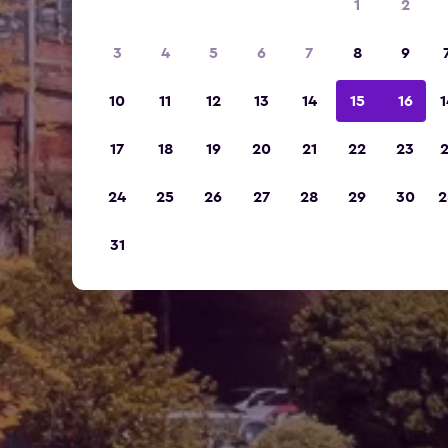
1
2
3
4
5
6
7
8
9
10
11
12
13
14
15
16
1
17
18
19
20
21
22
23
2
24
25
26
27
28
29
30
2
31