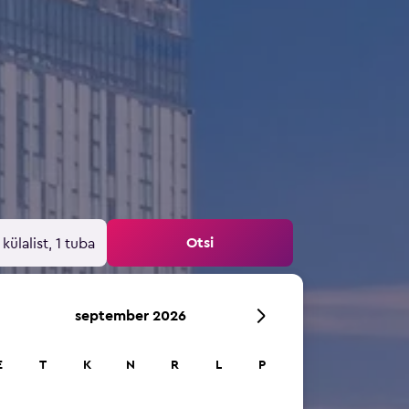
Otsi
 külalist, 1 tuba
september 2026
E
T
K
N
R
L
P