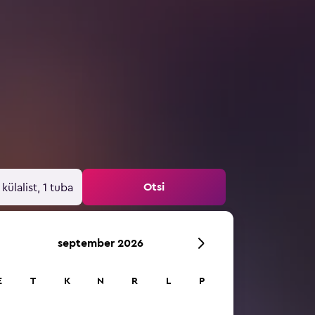
Otsi
 külalist, 1 tuba
september 2026
E
T
K
N
R
L
P