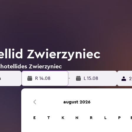
llid Zwierzyniec
hotellides Zwierzyniec
R 14.08
-
L 15.08
2
august 2026
E
T
K
N
R
L
P