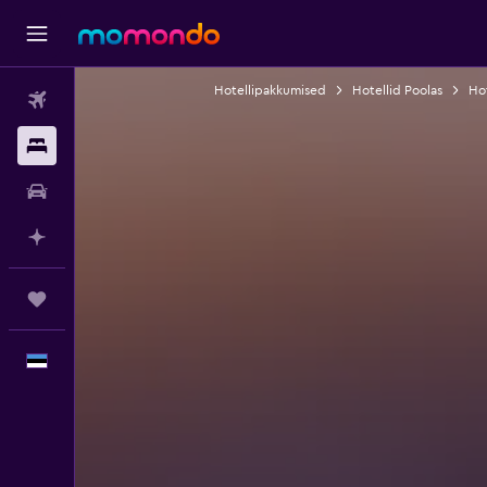
Hotellipakkumised
Hotellid Poolas
Ho
Lennud
Majutus
Autorent
Planeeri AI-ga
Reisid
Eesti