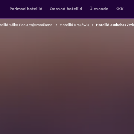
Parimad hotellid
Odavad hotellid
Ülevaade
KKK
tellid Väike-Poola vojevoodkond
Hotellid Krakówis
Hotellid asukohas Zwi