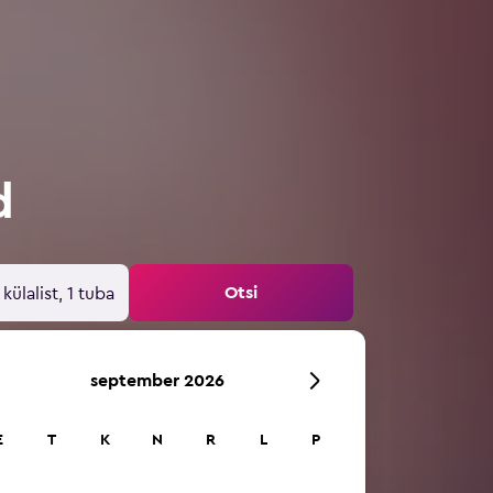
d
Otsi
 külalist, 1 tuba
september 2026
E
T
K
N
R
L
P