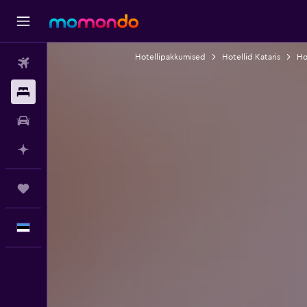
Hotellipakkumised
Hotellid Kataris
Ho
Lennud
Majutus
Autorent
Planeeri AI-ga
Reisid
Eesti