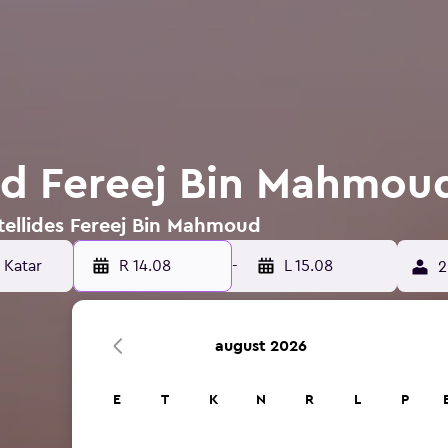
id Fereej Bin Mahmou
tellides Fereej Bin Mahmoud
R 14.08
-
L 15.08
2
august 2026
E
T
K
N
R
L
P