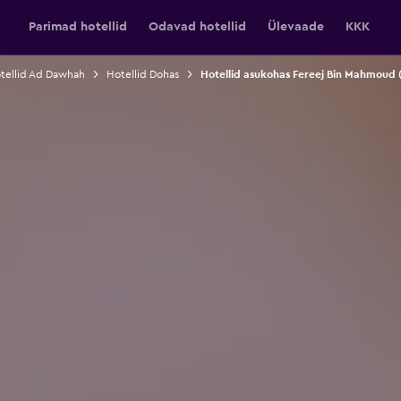
Parimad hotellid
Odavad hotellid
Ülevaade
KKK
tellid Ad Dawhah
Hotellid Dohas
Hotellid asukohas Fereej Bin Mahmoud 