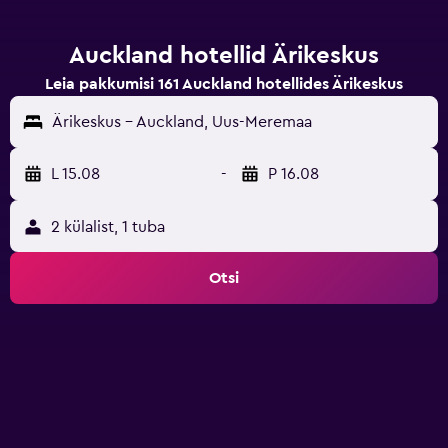
Auckland hotellid Ärikeskus
Leia pakkumisi 161 Auckland hotellides Ärikeskus
Ärikeskus - Auckland, Uus-Meremaa
L 15.08
-
P 16.08
2 külalist, 1 tuba
Otsi