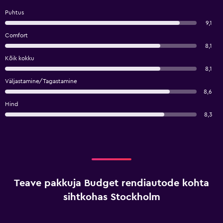
Puhtus
9,1
Comfort
8,1
Kõik kokku
8,1
Väljastamine/Tagastamine
8,6
Hind
8,3
Teave pakkuja Budget rendiautode kohta
sihtkohas Stockholm