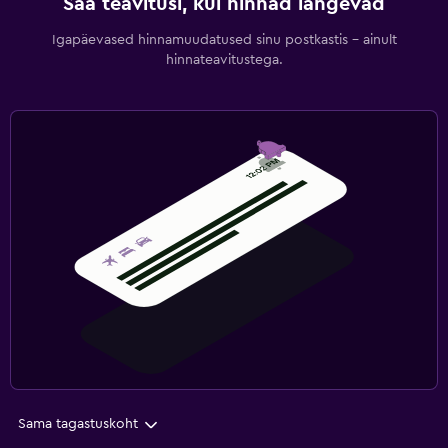
Saa teavitusi, kui hinnad langevad
Igapäevased hinnamuudatused sinu postkastis – ainult
hinnateavitustega.
Sama tagastuskoht