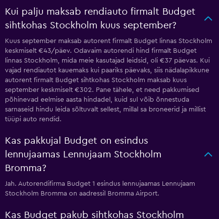
Kui palju maksab rendiauto firmalt Budget
sihtkohas Stockholm kuus september?
Kuus september maksab autorent firmalt Budget linnas Stockholm
keskmiselt €43/päev. Odavaim autorendi hind firmalt Budget
linnas Stockholm, mida meie kasutajad leidsid, oli €37 päevas. Kui
vajad rendiautot kauemaks kui paariks päevaks, siis nädalapikkune
autorent firmalt Budget sihtkohas Stockholm maksab kuus
september keskmiselt €302. Pane tähele, et need pakkumised
põhinevad eelmise aasta hindadel, kuid sul võib õnnestuda
sarnaseid hindu leida sõltuvalt sellest, millal sa broneerid ja millist
tüüpi auto rendid.
Kas pakkujal Budget on esindus
lennujaamas Lennujaam Stockholm
Bromma?
Jah. Autorendifirma Budget 1 esindus lennujaamas Lennujaam
Stockholm Bromma on aadressil Bromma Airport.
Kas Budget pakub sihtkohas Stockholm