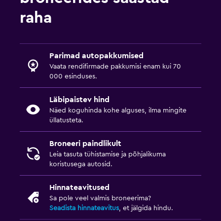
raha
Parimad autopakkumised
Vaata rendifirmade pakkumisi enam kui 70
000 esinduses.
Läbipaistev hind
Näed koguhinda kohe alguses, ilma mingite
üllatusteta.
Broneeri paindlikult
Leia tasuta tühistamise ja põhjalikuma
koristusega autosid.
Hinnateavitused
Sa pole veel valmis broneerima?
Seadista hinnateavitus
, et jälgida hindu.