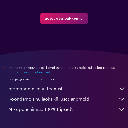
auto: otsi pakkumisi
momondo proovib alati korrektseid hindu kuvada, kui sellegipoolest
*
hinnad pole garanteeritud
.
Loe järgnevalt, miks see nii on.
momondo ei müü teenust
Koondame sinu jaoks külluses andmeid
Miks pole hinnad 100% täpsed?