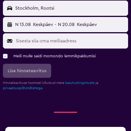
Stockholm, Rootsi
N 13.08
Keskpäev
-
N 20.08
Keskpäev
Meili mulle saidi momondo lemmikpakkumisi
Lisa hinnateavitus
Hinnateavituse loomisel nõustud meie
kasutustingimuste
ja
privaatsuspõhimõtetega.