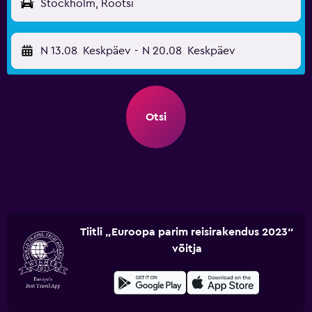
Stockholm, Rootsi
N 13.08
Keskpäev
-
N 20.08
Keskpäev
Otsi
Tiitli „Euroopa parim reisirakendus 2023“
võitja