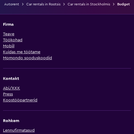
Autorent
Car rentals in Rootsis
Car rentals in Stockholmis
Budget
Firma
Teave
Töökohad
Mobiil
Kuidas me töötame
Momondo sooduskoodid
Kontakt
Abi/KKK
Press
Koostööpartnerid
Rohkem
Lennufirmatasud